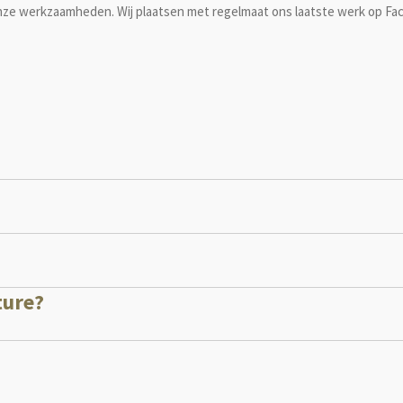
onze werkzaamheden. Wij plaatsen met regelmaat ons laatste werk op Fa
e
t
t
b
a
s
o
g
A
o
r
p
k
a
p
m
ture?