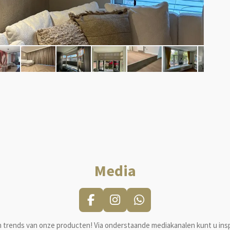
Media
F
I
W
a
n
h
en trends van onze producten! Via onderstaande mediakanalen kunt u ins
c
s
a