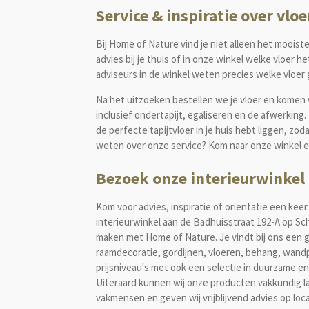
Service & inspiratie over vl
Bij Home of Nature vind je niet alleen het mooist
advies bij je thuis of in onze winkel
welke vloer het
adviseurs in de winkel weten precies welke vloer g
Na het uitzoeken bestellen we je vloer en kome
inclusief ondertapijt, egaliseren en de afwerking.
de perfecte tapijtvloer in je huis hebt liggen, zod
weten over onze service? Kom naar onze winkel en
Bezoek onze interieurwinkel
Kom voor advies, inspiratie of orientatie een keer 
interieurwinkel aan de Badhuisstraat 192-A op Sc
maken met Home of Nature. Je vindt bij ons een g
raamdecoratie, gordijnen, vloeren, behang, wandp
prijsniveau's met ook een selectie in duurzame en
Uiteraard kunnen wij onze producten vakkundig 
vakmensen en geven wij vrijblijvend advies op loca