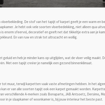
 vloerbekleding. De stof van het tapijt of karpet geeft je een warm en be
laapkamer. Je hebt ook vele soorten vloerbedekking, niet alleen qua uitvo
is enorm sfeervol, decoratief en geeft net dat tikkeltje extra aan je ka
gekleurd. En van ruw en strak tot ultrazacht en wollig.
t geluid en heb je minder kans op uitglijden, wat de vloer veilig maakt. 
eën. Met een tapijt creëer je namelijk een gezond binnenklimaat.
uur tot muur, terwijl karpetten vaak vaste afmetingen hebben. In het a
kan er van alle soorten tapijt ook een karpet gemaakt worden. Karpetten 
an verschillende A-merken zoals Bonaparte, JAB Antsoetz, Dersimo, Mon
oor in je slaapkamer of woonkamer is, bij jouw interieur het beste past.