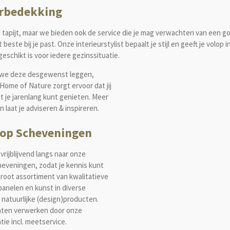
oerbedekking
e tapijt, maar we bieden ook de service die je mag verwachten van een g
 beste bij je past. Onze
interieurstylist
bepaalt je stijl en geeft je volop 
eschikt is voor iedere gezinssituatie.
n we deze desgewenst leggen,
 Home of Nature zorgt ervoor dat jij
at je jarenlang kunt genieten. Meer
 laat je adviseren & inspireren.
 op Scheveningen
vrijblijvend langs naar onze
heveningen, zodat je kennis kunt
root assortiment van kwalitatieve
anelen en kunst in diverse
 natuurlijke (design)producten.
laten verwerken door onze
tie incl. meetservice.