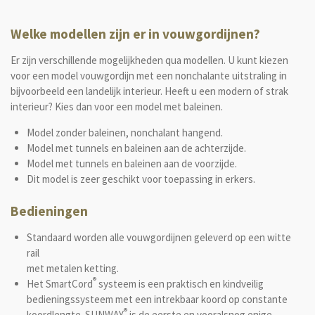
Welke modellen zijn er in vouwgordijnen?
Er zijn verschillende mogelijkheden qua modellen. U kunt kiezen
voor een model vouwgordijn met een nonchalante uitstraling in
bijvoorbeeld een landelijk interieur. Heeft u een modern of strak
interieur? Kies dan voor een model met baleinen.
Model zonder baleinen, nonchalant hangend.
Model met tunnels en baleinen aan de achterzijde.
Model met tunnels en baleinen aan de voorzijde.
Dit model is zeer geschikt voor toepassing in erkers.
Bedieningen
Standaard worden alle
vouwgordijnen geleverd op een witte
rail
met metalen ketting.
®
Het SmartCord
systeem is een praktisch en kindveilig
bedieningssysteem met een intrekbaar koord op constante
®
koordlengte. SUNWAY
is de eerste en vooralsnog enige