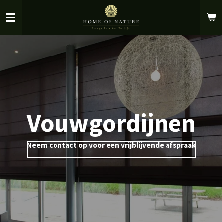
Ga
direct
naar
de
hoofdinhoud
Vouwgordijnen
Neem contact op voor een vrijblijvende afspraak