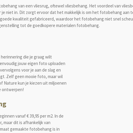
tobehang van een vliesrug, oftewel vliesbehang. Het voordeel van vlie
 je niet in. Dit zorgt ervoor dat het makkelijk is om het fotobehang aan 
r goede kwaliteit gefabriceerd, waardoor het fotobehang niet snel sche
tegenstelling tot de goedkopere materialen fotobehang.
herinnering die je graag wilt
eenvoudig jouw eigen foto uploaden
ervolgens voor je aan de slag en
t. Zelf geen mooie foto, maar wil
f Nature kun je kiezen uit miljoenen
te ontwerpen!
ng
ginnen vanaf € 39,95 per m2. In de
 maar dit is afhankelijk van
op maat gemaakte fotobehang is in