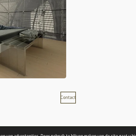
Contact
n van advertenties. Door gebruik te blijven maken van de site gaat u h