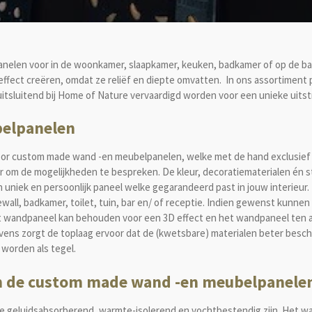
nelen voor in de woonkamer, slaapkamer, keuken, badkamer of op de bar
effect creëren, omdat ze reliëf en diepte omvatten. In ons assortiment
sluitend bij Home of Nature vervaardigd worden voor een unieke uitstra
elpanelen
oor custom made wand -en meubelpanelen, welke met de hand exclusief 
er om de mogelijkheden te bespreken. De kleur, decoratiematerialen én
uniek en persoonlijk paneel welke gegarandeerd past in jouw interieur.
all, badkamer, toilet, tuin, bar en/ of receptie. Indien gewenst kunnen
et wandpaneel kan behouden voor een 3D effect en het wandpaneel ten all
Tevens zorgt de toplaag ervoor dat de (kwetsbare) materialen beter be
worden als tegel.
n de custom made wand -en meubelpanel
ke geluidsabsorberend, warmte-isolerend en vochtbestendig zijn. Het wa