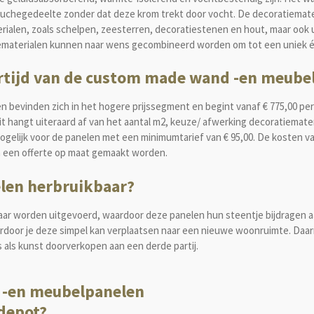
douchegedeelte zonder dat deze krom trekt door vocht. De decoratiema
erialen, zoals schelpen, zeesterren, decoratiestenen en hout, maar ook u
iematerialen kunnen naar wens gecombineerd worden om tot een uniek é
vertijd van de custom made wand -en meube
bevinden zich in het hogere prijssegment en begint vanaf € 775,00 per 
. Dit hangt uiteraard af van het aantal m2, keuze/ afwerking decoratiema
ogelijk voor de panelen met een minimumtarief van € 95,00. De kosten v
ren een offerte op maat gemaakt worden.
len herbruikbaar?
ar worden uitgevoerd, waardoor deze panelen hun steentje bijdragen a
rdoor je deze simpel kan verplaatsen naar een nieuwe woonruimte. Daa
 als kunst doorverkopen aan een derde partij.
 -en meubelpanelen
depot?