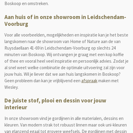
Boskoop en omstreken.
Aan huis of in onze showroom in Leidschendam-
Voorburg
Voor alle voorbeelden, mogelijkheden en inspiratie kan je het beste
langskomen naar de showroom van Home of Nature aan de van
Ruysdaellaan 41-69 in Leidschendam-Voorburg op
slechts 24
minuten van Boskoop. Wij ontvangen je graag met een kop koffie
of thee en vooral heel veel inspiratie en persoonlijk advies. Zodat je
al snel weet welke combinatie de optimale uitvoering zal zijn voor
jouw huis. Wil je liever dat we aan huis langskomen in Boskoop?
Geen probleem dan kan je vrijblijvend een
afspraak
maken met
Wesley.
De juiste stof, plooi en dessin voor jouw
interieur
In onze showroom vind je gordijnen in alle materialen, dessins en
kleuren. Van modern strak tot robuust linnen maar ook uni-kleuren
van glanzend egaal tot grovere weefsels. De gordijnen met dessin