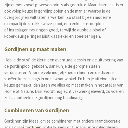
zijn er met zowel geweven prints als gedrukte. Maar daarnaast is er
ook volop keuze in gordijnplooien en de manier waarop je de
overgordijnen wilt laten afwerken. Zo staat bij een moderne
raampartij de strakke wave-plooi, een enkele retourplooi
of
ingeslagen rvs-ringen
goed, terwijl de dubbele plooi of
koperkleurige ringen juist klassieker en speelser ogen.
Gordijnen op maat maken
Heb je de stof, de kleur, een eventueel dessin en de uitvoering van
de
gordijnplooi
gekozen, dan kun je de gordijnen laten
verduisteren. Voor de vele mogelijkheden hierin en de diverse
stoffen kom je langs in onze woonwinkel. En heb je uiteindelijk de
keuze gemaakt, dan laten we alles op maat maken in het atelier van
Home of Nature. Daar wordt nog echt vakwerk geleverd, zo voeren
ze bijvoorbeeld de gordijnen nog handmatig.
Combineren van Gordijnen
Gordijnen zijn ideaal om te combineren met andere raamdecoratie
zoals
plisségordijnen
, in-betweens of transparante rolgordijnen.