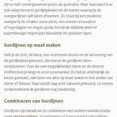
zijn er met zowel geweven prints als gedrukte. Maar daarnaast is er
ook volop keuze in gordijnplooien en de manier waarop je de
overgordijnen wilt laten afwerken. Zo staat bij een moderne
raampartij de strakke wave-plooi, een enkele retourplooi
of
ingeslagen rvs-ringen
goed, terwijl de dubbele plooi of
koperkleurige ringen juist klassieker en speelser ogen.
Gordijnen op maat maken
Heb je de stof, de kleur, een eventueel dessin en de uitvoering van
de
gordijnplooi
gekozen, dan kun je de gordijnen laten
verduisteren. Voor de vele mogelijkheden hierin en de diverse
stoffen kom je langs in onze woonwinkel. En heb je uiteindelijk de
keuze gemaakt, dan laten we alles op maat maken in het atelier van
Home of Nature. Daar wordt nog echt vakwerk geleverd, zo voeren
ze bijvoorbeeld de gordijnen nog handmatig.
Combineren van Gordijnen
Gordijnen zijn ideaal om te combineren met andere raamdecoratie
zoals
plisségordijnen
, in-betweens of transparante rolgordijnen.