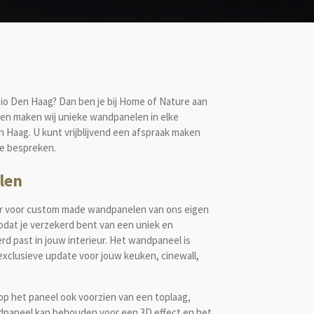
io Den Haag? Dan ben je bij Home of Nature aan
en maken wij unieke wandpanelen in elke
en Haag.
U kunt vrijblijvend een afspraak maken
e bespreken.
len
uur voor custom made wandpanelen van ons eigen
at je verzekerd bent van een uniek en
d past in jouw interieur. Het wandpaneel is
xclusieve update voor jouw keuken, cinewall,
op het paneel ook voorzien van een toplaag,
andpaneel kan behouden voor een 3D effect en het