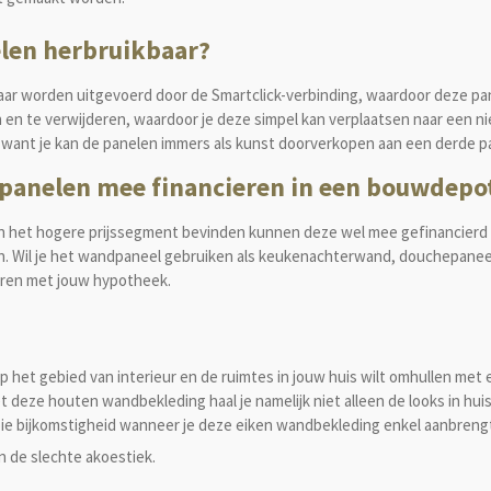
len herbruikbaar?
ar worden uitgevoerd door de Smartclick-verbinding, waardoor deze pa
n en te verwijderen, waardoor je deze simpel kan verplaatsen naar een
want je kan de panelen immers als kunst doorverkopen aan een derde pa
panelen mee financieren in een bouwdepo
 het hogere prijssegment bevinden kunnen deze wel mee gefinancierd w
. Wil je het wandpaneel gebruiken als keukenachterwand, douchepaneel 
eren met jouw hypotheek.
 het gebied van interieur en de ruimtes in jouw huis wilt omhullen met 
 deze houten wandbekleding haal je namelijk niet alleen de
looks
in hui
oie bijkomstigheid wanneer je deze eiken wandbekleding enkel aanbrengt v
n de slechte akoestiek.