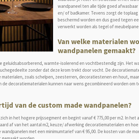
wandpaneel ten alle tijde goed afwasbaar i
en/ of badkamer. Tevens zorgt de toplaag
beschermd worden en dus goed tegen ee
verwerkt worden als tegel of meubelpane
Van welke materialen w
wandpanelen gemaakt?
ke geluidsabsorberend, warmte-isolerend en vochtbestendig zijn. Het wa
douchegedeelte zonder dat deze krom trekt door vocht. De decoratiema
 materialen, zoals schelpen, zeesterren, decoratiestenen en hout, maar o
en de decoratiematerialen kunnen naar wens gecombineerd worden om tot
vertijd van de custom made wandpanelen?
ch in het hogere prijssegment en begint vanaf € 775,00 per m2. In het a
uiteraard af van het aantal m2, keuze/ afwerking decoratiematerialen en
de wandpanelen met een minimumtarief van € 95,00. De kosten van de mon
aat gemaakt worden.