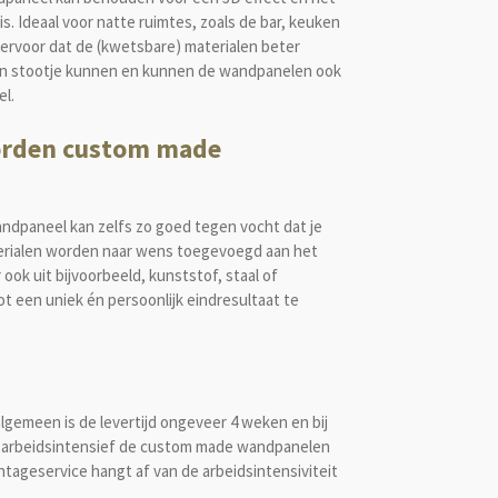
s. Ideaal voor natte ruimtes, zoals de bar, keuken
 ervoor dat de (kwetsbare) materialen beter
n stootje kunnen en kunnen de wandpanelen ook
el.
orden custom made
ndpaneel kan zelfs zo goed tegen vocht dat je
terialen worden naar wens toegevoegd aan het
ok uit bijvoorbeeld, kunststof, staal of
 een uniek én persoonlijk eindresultaat te
lgemeen is de levertijd ongeveer 4 weken en bij
 hoe arbeidsintensief de custom made wandpanelen
tageservice hangt af van de arbeidsintensiviteit