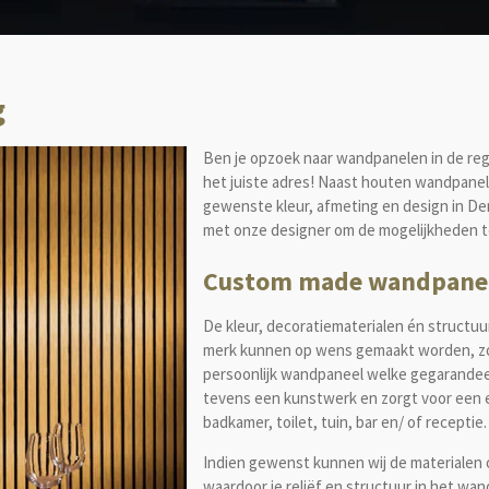
g
Ben je opzoek naar wandpanelen in de reg
het juiste adres! Naast houten wandpanel
gewenste kleur, afmeting en design in D
met onze designer om de mogelijkheden t
Custom made wandpane
De kleur, decoratiematerialen én struct
merk kunnen op wens gemaakt worden, zod
persoonlijk wandpaneel welke gegarandeer
tevens een kunstwerk en zorgt voor een e
badkamer, toilet, tuin, bar en/ of receptie.
Indien gewenst kunnen wij de materialen 
waardoor je reliëf en structuur in het w